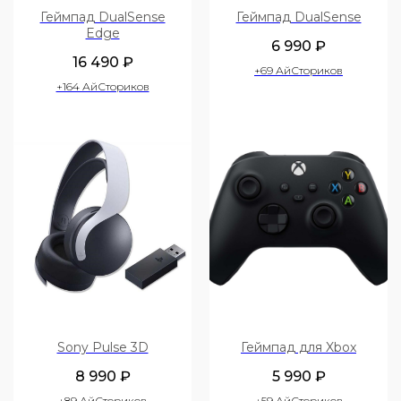
Геймпад DualSense
Геймпад DualSense
Edge
6 990
₽
16 490
₽
+69 АйСториков
+164 АйСториков
Sony Pulse 3D
Геймпад для Xbox
8 990
₽
5 990
₽
+89 АйСториков
+59 АйСториков