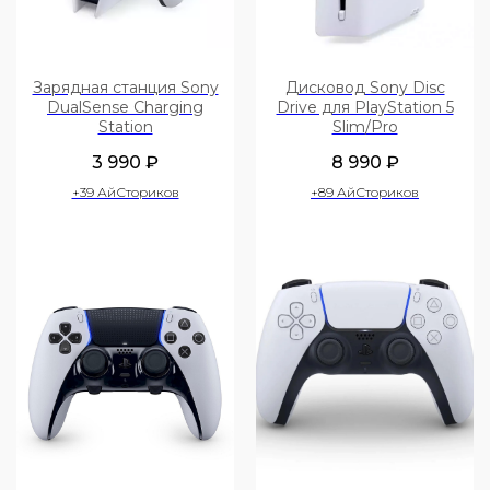
Зарядная станция Sony
Дисковод Sony Disc
DualSense Charging
Drive для PlayStation 5
Station
Slim/Pro
3 990
₽
8 990
₽
+39 АйСториков
+89 АйСториков