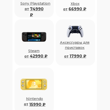
Sony Playstation
Xbox
от
74990
66990 ₽
от
₽
Аксессуары для
приставок
Steam
42990 ₽
17990 ₽
от
от
Оферта
Контакты
О нас
Nintendo
Информация:
от
15990 ₽