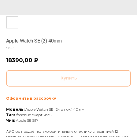
Apple Watch SE (2) 40mm
SKU:
18390,00
₽
Купить
Оформить в рассрочку
Модель:
Apple Watch SE (2-го пок.) 40 мм
Тип:
базовые смарт-часы
Чип:
Apple S8 SiP
АйСтор продаёт только оригинальную технику с гарантией 12
месяцев. Никаких подводных камней — для нас репутация важнее