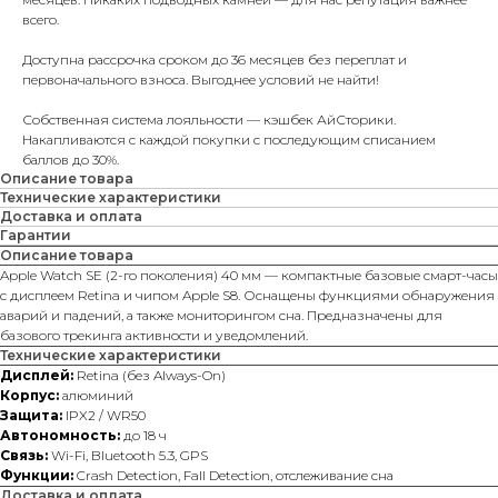
всего.
Доступна рассрочка сроком до 36 месяцев без переплат и
первоначального взноса. Выгоднее условий не найти!
Собственная система лояльности — кэшбек АйСторики.
Накапливаются с каждой покупки с последующим списанием
баллов до 30%.
Описание товара
Технические характеристики
Доставка и оплата
Гарантии
Описание товара
Apple Watch SE (2-го поколения) 40 мм — компактные базовые смарт-часы
с дисплеем Retina и чипом Apple S8. Оснащены функциями обнаружения
аварий и падений, а также мониторингом сна. Предназначены для
базового трекинга активности и уведомлений.
Технические характеристики
Дисплей:
Retina (без Always-On)
Корпус:
алюминий
Защита:
IPX2 / WR50
Автономность:
до 18 ч
Связь:
Wi-Fi, Bluetooth 5.3, GPS
Функции:
Crash Detection, Fall Detection, отслеживание сна
Доставка и оплата