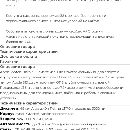
всего.
Доступна рассрочка сроком до 36 месяцев без переплат и
первоначального взноса. Выгоднее условий не найти!
Собственная система лояльности — кэшбек АйСторики.
Накапливаются с каждой покупки с последующим списанием
баллов до 30%.
Описание товара
Технические характеристики
Доставка и оплата
Гарантии
Описание товара
Apple Watch Ultra 3 — смарт-часы для экстремальных видов спорта с
корпусом из натурального титана Grade 5 и дисплеем 49 мм. Оснащены
чипом Apple S10, двухчастотным GPS, глубиномером и сиреной.
Поддержка LTE и автономность до 72 часов в режиме энергосбережения
предназначены для трейлраннинга, дайвинга и работы в сложных
условиях.
Технические характеристики
Дисплей:
49 мм Always-On Retina LTPO, яркость до 3000 нит
Корпус:
титан Grade 5, сапфировое стекло
Защита:
WR100, EN13319, IP6X
Автономность:
до 36 ч / до 72 ч (режим энергосбережения)
Связь:
LTE, Wi-Fi, Bluetooth 5.3, двухчастотный GPS L1/L5