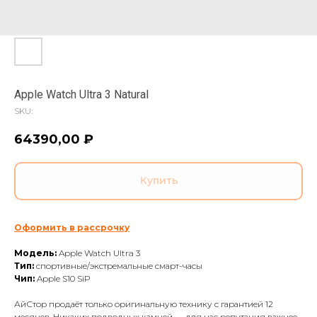
Apple Watch Ultra 3 Natural
SKU:
64390,00
₽
Купить
Оформить в рассрочку
Модель:
Apple Watch Ultra 3
Тип:
спортивные/экстремальные смарт-часы
Чип:
Apple S10 SiP
АйСтор продаёт только оригинальную технику с гарантией 12
месяцев. Никаких подводных камней — для нас репутация важнее