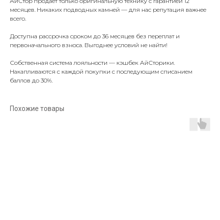
АйСтор продаёт только оригинальную технику с гарантией 12
месяцев. Никаких подводных камней — для нас репутация важнее
всего.
Доступна рассрочка сроком до 36 месяцев без переплат и
первоначального взноса. Выгоднее условий не найти!
Собственная система лояльности — кэшбек АйСторики.
Накапливаются с каждой покупки с последующим списанием
баллов до 30%.
Похожие товары