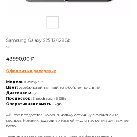
Samsung Galaxy S25 12/128Gb
SKU:
43990,00
₽
Оформить в рассрочку
Модель:
Galaxy S25
Цвет:
серебристый, мятный, голубой, темно-синий
Диагональ:
6,2
Процессор:
Snapdragon 8 Elite
Оперативная память:
12gb
АйСтор продаёт только оригинальную технику с гарантией 12
месяцев. Никаких подводных камней — для нас репутация важнее
всего.
Доступна рассрочка сроком до 36 месяцев без переплат и