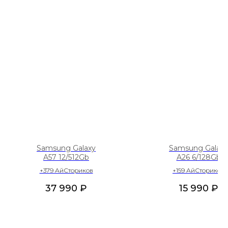
Samsung Galaxy
Samsung Galaxy
A57 12/512Gb
A26 6/128Gb
+379 АйСториков
+159 АйСториков
37 990
₽
15 990
₽