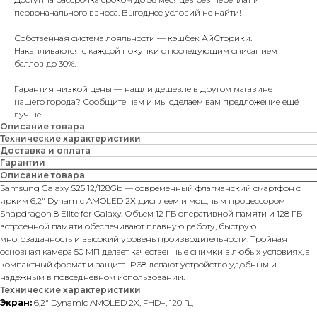
первоначального взноса. Выгоднее условий не найти!
Собственная система лояльности — кэшбек АйСторики.
Накапливаются с каждой покупки с последующим списанием
баллов до 30%.
Гарантия низкой цены — нашли дешевле в другом магазине
нашего города? Сообщите нам и мы сделаем вам предложение ещё
лучше.
Описание товара
Технические характеристики
Доставка и оплата
Гарантии
Описание товара
Samsung Galaxy S25 12/128Gb — современный флагманский смартфон с
ярким 6,2″ Dynamic AMOLED 2X дисплеем и мощным процессором
Snapdragon 8 Elite for Galaxy. Объем 12 ГБ оперативной памяти и 128 ГБ
встроенной памяти обеспечивают плавную работу, быструю
многозадачность и высокий уровень производительности. Тройная
основная камера 50 МП делает качественные снимки в любых условиях, а
компактный формат и защита IP68 делают устройство удобным и
надёжным в повседневном использовании.
Технические характеристики
Экран:
6,2″ Dynamic AMOLED 2X, FHD+, 120 Гц