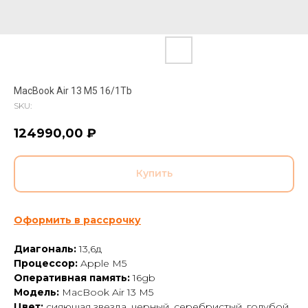
MacBook Air 13 M5 16/1Tb
SKU:
124990,00
₽
Купить
Оформить в рассрочку
Диагональ:
13,6д
Процессор:
Apple M5
Оперативная память:
16gb
Модель:
MacBook Air 13 M5
Цвет:
сияющая звезда, черный, серебристый, голубой