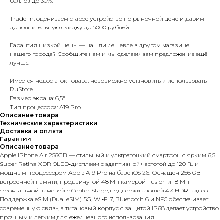
баллов до 30%.
Trade-in: оцениваем старое устройство по рыночной цене и дарим
дополнительную скидку до 5000 рублей.
Гарантия низкой цены — нашли дешевле в другом магазине
нашего города? Сообщите нам и мы сделаем вам предложение ещё
лучше.
Имеется недостаток товара: невозможно установить и использовать
RuStore.
Размер экрана: 6,5"
Тип процессора: A19 Pro
Описание товара
Технические характеристики
Доставка и оплата
Гарантии
Описание товара
Apple iPhone Air 256GB — стильный и ультратонкий смартфон с ярким 6,5″
Super Retina XDR OLED‑дисплеем с адаптивной частотой до 120 Гц и
мощным процессором Apple A19 Pro на базе iOS 26. Оснащён 256 GB
встроенной памяти, продвинутой 48 Мп камерой Fusion и 18 Мп
фронтальной камерой с Center Stage, поддерживающей 4K HDR‑видео.
Поддержка eSIM (Dual eSIM), 5G, Wi‑Fi 7, Bluetooth 6 и NFC обеспечивает
современную связь, а титановый корпус с защитой IP68 делает устройство
прочным и лёгким для ежедневного использования.