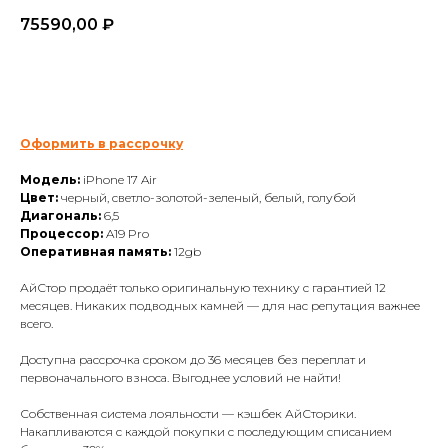
75590,00
₽
Купить
Оформить в рассрочку
Модель:
iPhone 17 Air
Цвет:
черный, светло-золотой-зеленый, белый, голубой
Диагональ:
6,5
Процессор:
A19 Pro
Оперативная память:
12gb
АйСтор продаёт только оригинальную технику с гарантией 12
месяцев. Никаких подводных камней — для нас репутация важнее
всего.
Доступна рассрочка сроком до 36 месяцев без переплат и
первоначального взноса. Выгоднее условий не найти!
Собственная система лояльности — кэшбек АйСторики.
Накапливаются с каждой покупки с последующим списанием