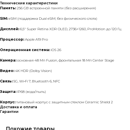
Технические характеристики
Память:
256 GB встроенной памяти (без расширения)
SIM:
eSIM (поддержка Dual eSIM; без физического слота)
Дисплей:
6,5″ Super Retina XDR OLED, 2736×1260, ProMotion до 120 Гц
Процессор:
Apple A19 Pro
Операционная система:
iOS 26
Камера:
основная 48 Мп Fusion, фронтальная 18 Мп Center Stage
Видео:
4K HDR (Dolby Vision)
Связь:
5G, Wi‑Fi 7, Bluetooth 6, NFC
Защита:
IP68 (вода/пыль)
Корпус:
титановый корпус с защитным стеклом Ceramic Shield 2
Доставка и оплата
Гарантии
Похожие товары