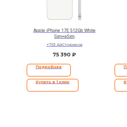
Apple iPhone 17E 512Gb White
Sim+eSim
+753 АйСториков
75 390
₽
Подробнее
П
Купить в 1 клик
К