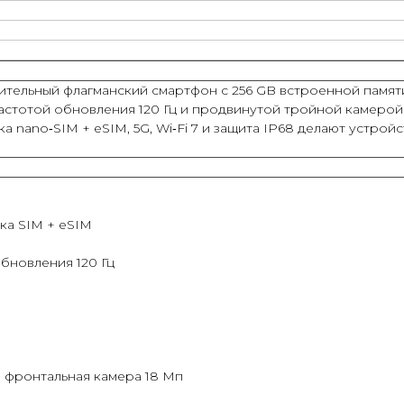
ительный флагманский смартфон с 256 GB встроенной памят
частотой обновления 120 Гц и продвинутой тройной камерой
 nano‑SIM + eSIM, 5G, Wi‑Fi 7 и защита IP68 делают устро
ка SIM + eSIM
обновления 120 Гц
 фронтальная камера 18 Мп