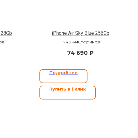
128Gb
iPhone Air Sky Blue 256Gb
ов
+746 АйСториков
74 690
₽
Подробнее
Купить в 1 клик