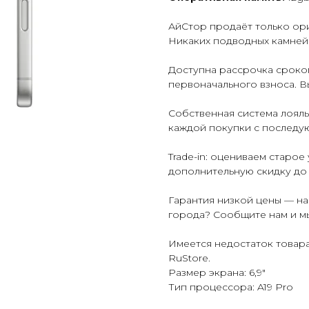
АйСтор продаёт только ори
Никаких подводных камней 
Доступна рассрочка сроком
первоначального взноса. В
Собственная система лоял
каждой покупки с последу
Trade-in: оцениваем старо
дополнительную скидку до
Гарантия низкой цены — н
города? Сообщите нам и м
Имеется недостаток товара
RuStore.
Размер экрана: 6,9"
Тип процессора: A19 Pro