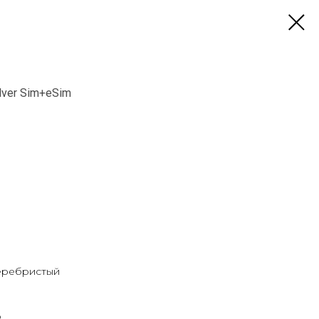
lver Sim+eSim
серебристый
b