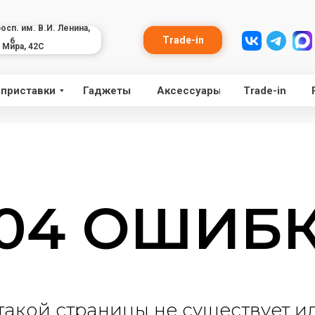
росп. им. В.И. Ленина,
Trade-in
6
. Мира, 42С
 приставки
Гаджеты
Аксессуары
Trade-in
04 ОШИБ
такой страницы не существует ил