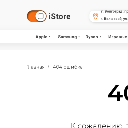
г. Волгоград, п
iStore
г. Волжский, ул
Apple
Samsung
Dyson
Игровые
Главная
404 ошибка
/
4
К сожалению, 