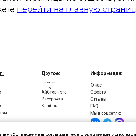
жете
перейти на главную страниц
г:
Другое:
Информация:
Trade-
О нас
in
g
Оферта
АйСтор - это..
Рассрочка
Отзывы
ы
Кешбэк
FAQ
ары
Мы в соцсетях:
пку «Согласен» вы соглашаетесь с условиями использов