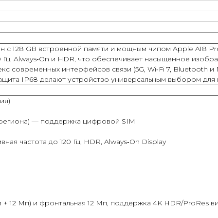
 с 128 GB встроенной памяти и мощным чипом Apple A18 Pro 
 Гц, Always‑On и HDR, что обеспечивает насыщенное изобр
кс современных интерфейсов связи (5G, Wi‑Fi 7, Bluetooth 
 защита IP68 делают устройство универсальным выбором для
ия)
т региона) — поддержка цифровой SIM
вная частота до 120 Гц, HDR, Always‑On Display
 + 12 Мп) и фронтальная 12 Мп, поддержка 4K HDR/ProRes в