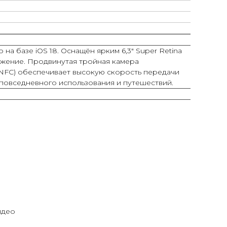
на базе iOS 18. Оснащён ярким 6,3″ Super Retina
ажение. Продвинутая тройная камера
и NFC) обеспечивает высокую скорость передачи
 повседневного использования и путешествий.
идео