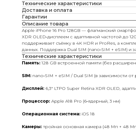
Технические характеристики
Доставка и оплата
Гарантии
Описание товара
Apple iPhone 16 Pro 128GB — флагманский смартфон
XDR OLED‑дисплеем с адаптивной частотой до 120
поддерживает съёмку в 4K HDR и ProRes, а компле
данных. Поддержка Dual SIM (nano‑SIM + eSIM) и
Технические характеристики
Память:
128 GB встроенной памяти (без расширен
SIM:
nano‑SIM + eSIM / Dual SIM (в зависимости о
Дисплей:
6,3″ LTPO Super Retina XDR OLED, адапти
Процессор:
Apple A18 Pro (6‑ядерный, 3 нм)
Операционная система:
iOS 18
Камеры:
тройная основная камера (48 Мп + 48 Мп