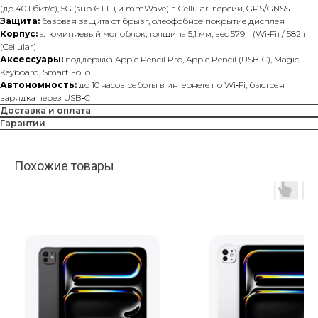
(до 40 Гбит/с), 5G (sub‑6 ГГц и mmWave) в Cellular-версии, GPS/GNSS
Защита:
базовая защита от брызг, олеофобное покрытие дисплея
Корпус:
алюминиевый моноблок, толщина 5,1 мм, вес 579 г (Wi‑Fi) / 582 г
(Cellular)
Аксессуары:
поддержка Apple Pencil Pro, Apple Pencil (USB‑C), Magic
Keyboard, Smart Folio
Автономность:
до 10 часов работы в интернете по Wi‑Fi, быстрая
зарядка через USB‑C
Доставка и оплата
Гарантии
Похожие товары