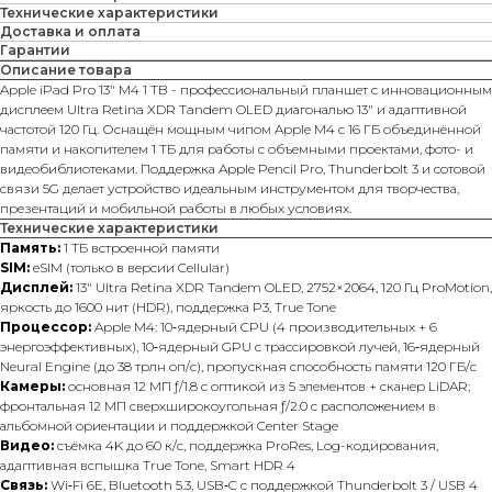
Технические характеристики
Доставка и оплата
Гарантии
Описание товара
Apple iPad Pro 13" M4 1 TB - профессиональный планшет с инновационным
дисплеем Ultra Retina XDR Tandem OLED диагональю 13″ и адаптивной
частотой 120 Гц. Оснащён мощным чипом Apple M4 с 16 ГБ объединённой
памяти и накопителем 1 ТБ для работы с объемными проектами, фото- и
видеобиблиотеками. Поддержка Apple Pencil Pro, Thunderbolt 3 и сотовой
связи 5G делает устройство идеальным инструментом для творчества,
презентаций и мобильной работы в любых условиях.
Технические характеристики
Память:
1 ТБ встроенной памяти
SIM:
eSIM (только в версии Cellular)
Дисплей:
13″ Ultra Retina XDR Tandem OLED, 2752×2064, 120 Гц ProMotion,
яркость до 1600 нит (HDR), поддержка P3, True Tone
Процессор:
Apple M4: 10‑ядерный CPU (4 производительных + 6
энергоэффективных), 10‑ядерный GPU с трассировкой лучей, 16‑ядерный
Neural Engine (до 38 трлн оп/с), пропускная способность памяти 120 ГБ/с
Камеры:
основная 12 МП ƒ/1.8 с оптикой из 5 элементов + сканер LiDAR;
фронтальная 12 МП сверхширокоугольная ƒ/2.0 с расположением в
альбомной ориентации и поддержкой Center Stage
Видео:
съёмка 4K до 60 к/с, поддержка ProRes, Log-кодирования,
адаптивная вспышка True Tone, Smart HDR 4
Связь:
Wi‑Fi 6E, Bluetooth 5.3, USB‑C с поддержкой Thunderbolt 3 / USB 4