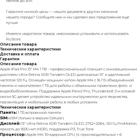
баллов до 30%.
Гарантия низкой цены — нашли дешевле в другом магазине
нашего города? Сообщите нам и мы сделаем вам предложение ещё
лучше.
Имеется недостаток товара: невозможно установить и использовать
RuStore.
Описание товара
Технические характеристики
Доставка и оплата
Гарантии
Описание товара
Apple iPad Pro 13" M4 1 TB - профессиональный планшет с инновационным
дисплеем Ultra Retina XDR Tandem OLED диагональю 13″ и адаптивной
частотой 120 Гц. Оснащён мощным чипом Apple M4 с 16 ГБ объединённой
памяти и накопителем 1 ТБ для работы с объемными проектами, фото- и
видеобиблиотеками. Поддержка Apple Pencil Pro, Thunderbolt 3 и сотовой
связи 5G делает устройство идеальным инструментом для творчества,
презентаций и мобильной работы в любых условиях.
Технические характеристики
Память:
1 ТБ встроенной памяти
SIM:
eSIM (только в версии Cellular)
Дисплей:
13″ Ultra Retina XDR Tandem OLED, 2752×2064, 120 Гц ProMotion,
яркость до 1600 нит (HDR), поддержка P3, True Tone
Процессор:
Apple M4: 10‑ядерный CPU (4 производительных + 6