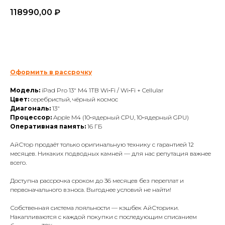
118990,00
₽
Купить
Оформить в рассрочку
Модель:
iPad Pro 13" M4 1TB Wi‑Fi / Wi‑Fi + Cellular
Цвет:
серебристый, чёрный космос
Диагональ:
13"
Процессор:
Apple M4 (10‑ядерный CPU, 10‑ядерный GPU)
Оперативная память:
16 ГБ
АйСтор продаёт только оригинальную технику с гарантией 12
месяцев. Никаких подводных камней — для нас репутация важнее
всего.
Доступна рассрочка сроком до 36 месяцев без переплат и
первоначального взноса. Выгоднее условий не найти!
Собственная система лояльности — кэшбек АйСторики.
Накапливаются с каждой покупки с последующим списанием