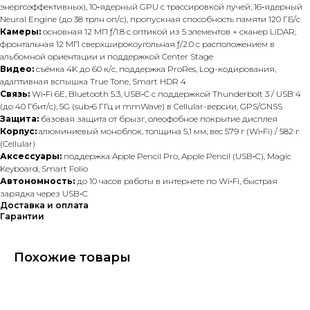
энергоэффективных), 10‑ядерный GPU с трассировкой лучей, 16‑ядерный
Neural Engine (до 38 трлн оп/с), пропускная способность памяти 120 ГБ/с
Камеры:
основная 12 МП ƒ/1.8 с оптикой из 5 элементов + сканер LiDAR;
фронтальная 12 МП сверхширокоугольная ƒ/2.0 с расположением в
альбомной ориентации и поддержкой Center Stage
Видео:
съёмка 4K до 60 к/с, поддержка ProRes, Log-кодирования,
адаптивная вспышка True Tone, Smart HDR 4
Связь:
Wi‑Fi 6E, Bluetooth 5.3, USB‑C с поддержкой Thunderbolt 3 / USB 4
(до 40 Гбит/с), 5G (sub‑6 ГГц и mmWave) в Cellular-версии, GPS/GNSS
Защита:
базовая защита от брызг, олеофобное покрытие дисплея
Корпус:
алюминиевый моноблок, толщина 5,1 мм, вес 579 г (Wi‑Fi) / 582 г
(Cellular)
Аксессуары:
поддержка Apple Pencil Pro, Apple Pencil (USB‑C), Magic
Keyboard, Smart Folio
Автономность:
до 10 часов работы в интернете по Wi‑Fi, быстрая
зарядка через USB‑C
Доставка и оплата
Гарантии
Похожие товары