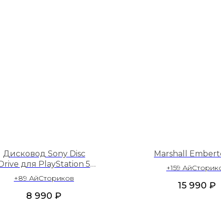
Дисковод Sony Disc
Marshall Emberto
Drive для PlayStation 5
+159 АйСторик
Slim/Pro
+89 АйСториков
15 990
₽
8 990
₽