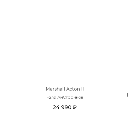
Marshall Acton II
+249 АйСториков
24 990
₽