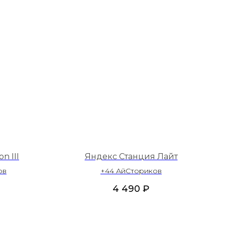
n III
Яндекс Станция Лайт
ов
+44 АйСториков
4 490
₽