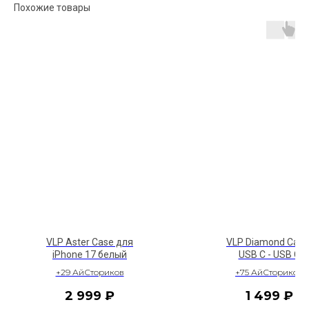
Похожие товары
VLP Aster Case для
VLP Diamond Cabl
iPhone 17 белый
USB C - USB C
+29 АйСториков
+75 АйСториков
2 999
₽
1 499
₽